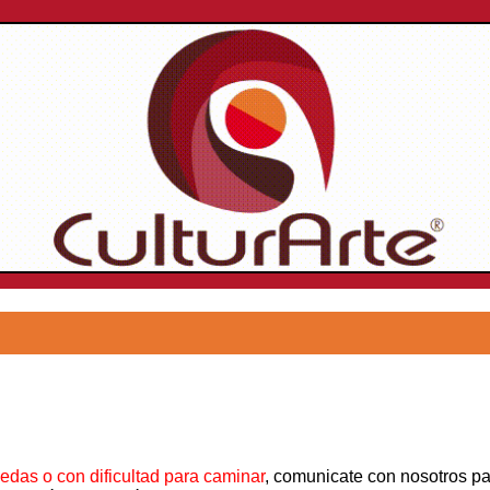
uedas o con dificultad para caminar
, comunicate con nosotros p