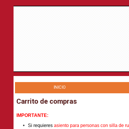
INICIO
Carrito de compras
IMPORTANTE:
Si requieres
asiento para personas con silla de r